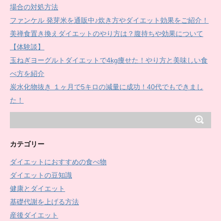
場合の対処方法
ファンケル 発芽米を通販中♪炊き方やダイエット効果をご紹介！
美禅食置き換えダイエットのやり方は？腹持ちや効果について
【体験談】
玉ねぎヨーグルトダイエットで4kg痩せた！やり方と美味しい食
べ方を紹介
炭水化物抜き １ヶ月で5キロの減量に成功！40代でもできまし
た！
カテゴリー
ダイエットにおすすめの食べ物
ダイエットの豆知識
健康とダイエット
基礎代謝を上げる方法
産後ダイエット