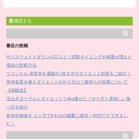
購読する
最近の投稿
ザバスウェイトダウンの口コミ！摂取タイミングや体重が増えた
場合の対処方法
ファンケル 発芽米を通販中♪炊き方やダイエット効果をご紹介！
美禅食置き換えダイエットのやり方は？腹持ちや効果について
【体験談】
玉ねぎヨーグルトダイエットで4kg痩せた！やり方と美味しい食
べ方を紹介
炭水化物抜き １ヶ月で5キロの減量に成功！40代でもできまし
た！