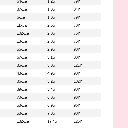
64kcal
1.2g
79円
87kcal
1.3g
84円
6kcal
1.3g
79円
11kcal
2.6g
70円
102kcal
2.8g
75円
13kcal
2.8g
75円
56kcal
2.9g
98円
67kcal
3.1g
88円
35kcal
3.0g
121円
43kcal
4.9g
98円
86kcal
5.2g
102円
89kcal
5.4g
98円
70kcal
6.8g
93円
53kcal
6.9g
96円
58kcal
7.0g
98円
132kcal
17.4g
125円