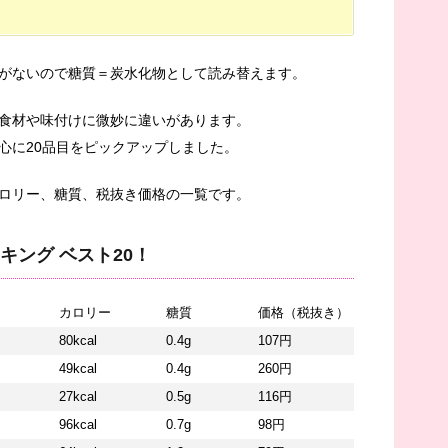
がないので糖質＝炭水化物として読み替えます。
食材や味付けに微妙に違いがあります。
心に20品目をピックアップしました。
ロリー、糖質、税抜き価格の一覧です。
キング ベスト20！
カロリー
糖質
価格（税抜き）
80kcal
0.4g
107円
49kcal
0.4g
260円
27kcal
0.5g
116円
96kcal
0.7g
98円