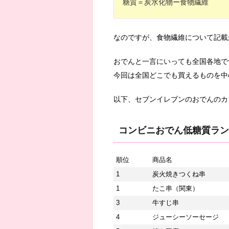
糖質＝炭水化物ー食物繊維
なのですが、食物繊維について記載
おでんと一言にいっても全国各地で
今回は全国どこでも買えるものを中
以下、セブンイレブンのおでんのカ
コンビニおでん低糖質ラン
順位
商品名
1
炭火焼きつくね串
1
たこ串（関東）
3
牛すじ串
4
ジューシーソーセージ