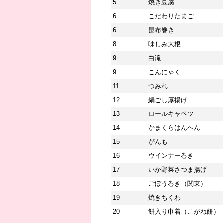
5
焼き豆腐
6
こだわりたまご
6
昆布巻き
8
味しみ大根
9
白滝
9
こんにゃく
11
つみれ
12
絹ごし厚揚げ
13
ロールキャベツ
14
かまくらはんぺん
15
がんも
16
ウインナー巻き
17
いか野菜さつま揚げ
18
ごぼう巻き（関東）
19
焼きちくわ
20
餅入り巾着（こがね餅）