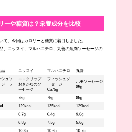
リーや糖質は？栄養成分を比較
いて、今回はカロリーと糖質に着目しました。
品、ニッスイ、マルハニチロ、丸善の魚肉ソーセージの
食品
ニッスイ
マルハニチロ
丸善
ッシュソ
エコクリップ
フィッシュソ
ホモソーセージ
ージ ５
おさかなのソ
ーセージ
85g
ーセージ
Ca75g
75g
75g
85g
al
129kcal
135kcal
129kcal
6.7g
6.4g
9.0g
6.8g
7.5g
5.6g
10.3g
10.6g
10.7g