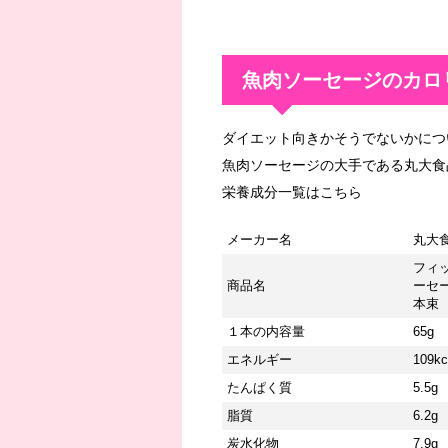
魚肉ソーセージのカロ
ダイエット向きかそうでないかにつ
魚肉ソーセージの大手である丸大食
栄養成分一覧はこちら
メーカー名
丸大
フィ
商品名
ーセ
本束
１本の内容量
65g
エネルギー
109kc
たんぱく質
5.5g
脂質
6.2g
炭水化物
7.9g