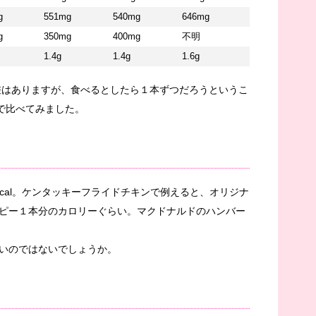
g
551mg
540mg
646mg
g
350mg
400mg
不明
1.4g
1.4g
1.6g
に差はありますが、食べるとしたら１本ずつだろうというこ
まで比べてみました。
5kcal。ケンタッキーフライドチキンで例えると、オリジナ
ピー１本分のカロリーぐらい。マクドナルドのハンバー
いのではないでしょうか。