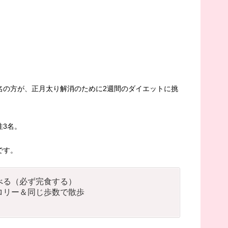
名の方が、正月太り解消のために2週間のダイエットに挑
性3名。
です。
べる（必ず完食する）
ロリー＆同じ歩数で散歩