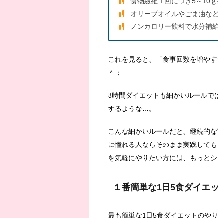
食物繊維１回につき5～10
オリーブオイルやごま油な
ノンカロリー飲料で水分補
これを見ると、「食事回数を増やす
＾；
8時間ダイエットも細かいルールで
するような…。
こんな細かいルールだと、継続的な
に憧れる人ならそのまま実践しても
を気軽にやりたい方には、もっとシ
１番簡単な1日5食ダイエ
最も簡単な1日5食ダイエットのや