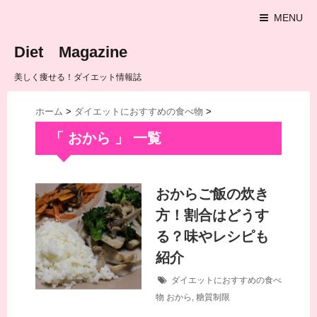
MENU
Diet Magazine
美しく痩せる！ダイエット情報誌
ホーム
>
ダイエットにおすすめの食べ物
>
「 おから 」 一覧
おからご飯の炊き
方！割合はどうす
る？味やレシピも
紹介
ダイエットにおすすめの食べ
物
おから
,
糖質制限