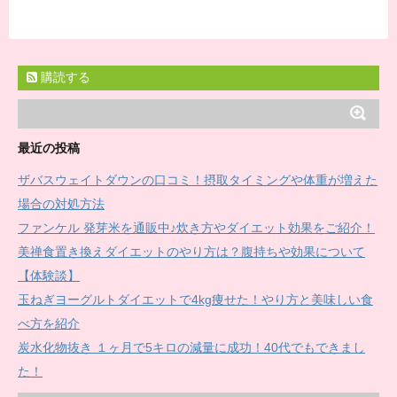
購読する
最近の投稿
ザバスウェイトダウンの口コミ！摂取タイミングや体重が増えた
場合の対処方法
ファンケル 発芽米を通販中♪炊き方やダイエット効果をご紹介！
美禅食置き換えダイエットのやり方は？腹持ちや効果について
【体験談】
玉ねぎヨーグルトダイエットで4kg痩せた！やり方と美味しい食
べ方を紹介
炭水化物抜き １ヶ月で5キロの減量に成功！40代でもできまし
た！