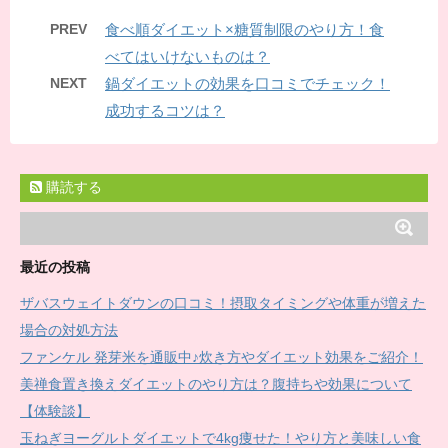
PREV
食べ順ダイエット×糖質制限のやり方！食
べてはいけないものは？
NEXT
鍋ダイエットの効果を口コミでチェック！
成功するコツは？
購読する
最近の投稿
ザバスウェイトダウンの口コミ！摂取タイミングや体重が増えた
場合の対処方法
ファンケル 発芽米を通販中♪炊き方やダイエット効果をご紹介！
美禅食置き換えダイエットのやり方は？腹持ちや効果について
【体験談】
玉ねぎヨーグルトダイエットで4kg痩せた！やり方と美味しい食