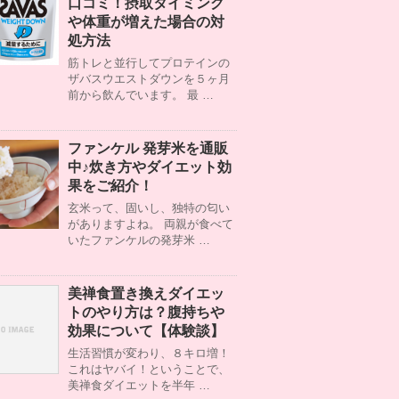
口コミ！摂取タイミング
や体重が増えた場合の対
処方法
筋トレと並行してプロテインの
ザバスウエストダウンを５ヶ月
前から飲んでいます。 最 …
ファンケル 発芽米を通販
中♪炊き方やダイエット効
果をご紹介！
玄米って、固いし、独特の匂い
がありますよね。 両親が食べて
いたファンケルの発芽米 …
美禅食置き換えダイエッ
トのやり方は？腹持ちや
効果について【体験談】
生活習慣が変わり、８キロ増！
これはヤバイ！ということで、
美禅食ダイエットを半年 …