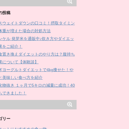
の投稿
スウェイトダウンの口コミ！摂取タイミン
体重が増えた場合の対処方法
ンケル 発芽米を通販中♪炊き方やダイエッ
果をご紹介！
食置き換えダイエットのやり方は？腹持ち
果について【体験談】
ぎヨーグルトダイエットで4kg痩せた！や
と美味しい食べ方を紹介
化物抜き １ヶ月で5キロの減量に成功！40
もできました！
ゴリー