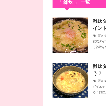
「 雑炊 」 一覧
雑炊
イン
置き
雑炊ダイ
く雑炊を
雑炊
う？
置き
ダイエッ
る「雑炊