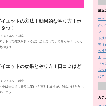
最近
ザバ
ダイエットの方法！効果的なやり方！ポ
グや
ト９つ！
ファ
換えダイエット
雑炊
ト効
エットって雑炊を食べるだけだと思っていませんか？ せっか
美禅
食べ続け …
や効
玉ね
り方
ダイエットの効果とやり方！口コミはど
炭水
代で
換えダイエット
雑炊
ト中は鍋の〆に雑炊はNGだと言われますが、雑炊だけを食べ
ダイエッ …
カテ